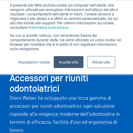
Il presente sito Web archivia cookie sul computer dell'utente, che
vengono utilizzati per raccogliere informazioni sull'utilizzo del sito e
ricordare i comportamenti dell'utente in futuro. I cookie servono a
migliorare il sito stesso e a offrire un servizio personalizzato, sia sul
sito che tramite altri supporti. Per ulteriori informazioni sui cookie,
consultare l'
informativa sulla privacy
.
Se non si accetta l'utilizzo, non verrà tenuta traccia del
comportamento durante visita, ma verrà utilizzato un unico cookie nel
browser per ricordare che si è scelto di non registrare informazioni
sulla navigazione.
Impostazioni cookie
Accetta tutto
Rifiuta tutto
Accessori per riuniti
odontoiatrici
Stern Weber ha sviluppato una ricca gamma di
accessori per riuniti odontoiatrici: ogni soluzione
risponde alle esigenze moderne dell'odontoiatra in
termini di efficacia, facilità d'uso ed ergonomia di
lavoro.