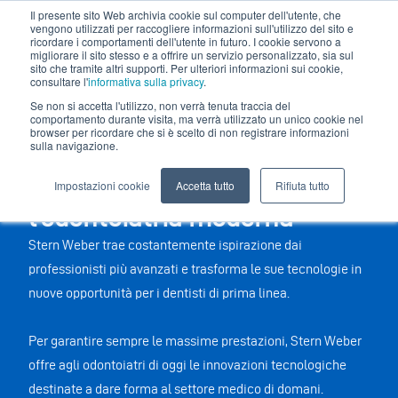
Il presente sito Web archivia cookie sul computer dell'utente, che
vengono utilizzati per raccogliere informazioni sull'utilizzo del sito e
ricordare i comportamenti dell'utente in futuro. I cookie servono a
migliorare il sito stesso e a offrire un servizio personalizzato, sia sul
sito che tramite altri supporti. Per ulteriori informazioni sui cookie,
consultare l'
informativa sulla privacy
.
Se non si accetta l'utilizzo, non verrà tenuta traccia del
comportamento durante visita, ma verrà utilizzato un unico cookie nel
browser per ricordare che si è scelto di non registrare informazioni
sulla navigazione.
I migliori strumenti per
Impostazioni cookie
Accetta tutto
Rifiuta tutto
l’odontoiatria moderna
Stern Weber trae costantemente ispirazione dai
professionisti più avanzati e trasforma le sue tecnologie in
nuove opportunità per i dentisti di prima linea.
Per garantire sempre le massime prestazioni, Stern Weber
offre agli odontoiatri di oggi le innovazioni tecnologiche
destinate a dare forma al settore medico di domani.