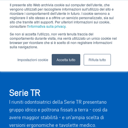
Il presente sito Web archivia cookie sul computer dell'utente, che
vengono utilizzati per raccogliere informazioni sull'utilizzo del sito e
ricordare i comportamenti dell'utente in futuro. I cookie servono a
migliorare il sito stesso e a offrire un servizio personalizzato, sia sul
sito che tramite altri supporti. Per ulteriori informazioni sui cookie,
consultare l'
informativa sulla privacy
.
Se non si accetta l'utilizzo, non verrà tenuta traccia del
comportamento durante visita, ma verrà utilizzato un unico cookie nel
browser per ricordare che si è scelto di non registrare informazioni
sulla navigazione.
Impostazioni cookie
Accetta tutto
Rifiuta tutto
Serie TR
I riuniti odontoiatrici della Serie TR presentano
gruppo idrico e poltrona fissati a terra - così da
avere maggior stabilità - e un’ampia scelta di
versioni ergonomiche e tavolette medico.