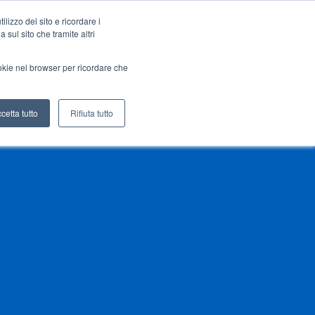
lizzo del sito e ricordare i
Italiano
Chi siamo
Download
Extranet
 sul sito che tramite altri
ookie nel browser per ricordare che
News
Rete vendita
Contatti
cetta tutto
Rifiuta tutto