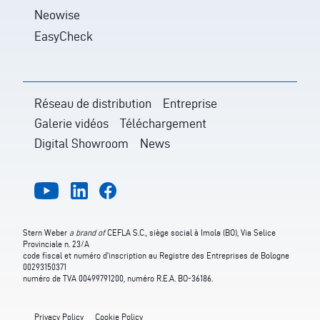
Neowise
EasyCheck
Réseau de distribution
Entreprise
Galerie vidéos
Téléchargement
Digital Showroom
News
Stern Weber
a brand of
CEFLA S.C., siège social à Imola (BO), Via Selice
Provinciale n. 23/A
code fiscal et numéro d'inscription au Registre des Entreprises de Bologne
00293150371
numéro de TVA 00499791200, numéro R.E.A. BO-36186.
Privacy Policy
Cookie Policy