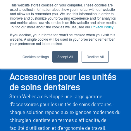
This website stores cookies on your computer. These cookies are
used to collect information about how you interact with our website
and allow us to remember you. We use this information in order to
improve and customize your browsing experience and for analytics
and metrics about our visitors both on this website and other media.
To find out more about the cookies we use, see our
Privacy Policy
.
If you decline, your information won’t be tracked when you visit this
website. A single cookie will be used in your browser to remember
your preference not to be tracked.
Cookies settings
Accept All
Decline All
Accessoires pour les unités
de soins dentaires
Stern Weber a développé une large gamme
d'accessoires pour les unités de soins dentaires :
chaque solution répond aux exigences modernes du
chirurgien-dentiste en termes d'efficacité, de
facilité d'utilisation et d'ergonomie de travail.