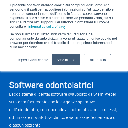
Il presente sito Web archivia cookie sul computer dell'utente, che
vengono utilizzati per raccogliere informazioni sull'utilizzo del sito e
ricordare i comportamenti dell'utente in futuro. I cookie servono a
migliorare il sito stesso e a offrire un servizio personalizzato, sia sul
sito che tramite altri supporti. Per ulteriori informazioni sui cookie,
consultare l'
informativa sulla privacy
.
Se non si accetta l'utilizzo, non verrà tenuta traccia del
comportamento durante visita, ma verrà utilizzato un unico cookie nel
browser per ricordare che si è scelto di non registrare informazioni
sulla navigazione.
Impostazioni cookie
Accetta tutto
Rifiuta tutto
Software odontoiatrici
L’ecosistema di dental software sviluppato da Stern Weber
si integra facilmente con le esigenze operative
dell’odontoiatra, contribuendo ad automatizzare i processi,
ottimizzare il workflow clinico e valorizzare l’esperienza di
ciascun paziente.