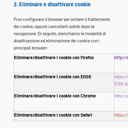
2. Eliminare e disattivare cookie
Puoi configurare il browser per evitare il trattamento
dei cookie, oppure cancellarli subito dopo la
navigazione. Di seguito, elenchiamo le modalità di
disattivazione ed eliminazione dei cookie con i
principali browser:
Eliminare/disattivare i cookie con Firefox
http:/
Eliminare/disattivare i cookie con EDGE
https:
57b9-2
Eliminare/disattivare i cookie con Chrome
http:/
Eliminare/disattivare i cookie con Safari
https:/