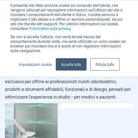
Il presente sito Web archivia cookie sul computer dell'utente, che
vengono utilizzati per raccogliere informazioni sull'utilizzo del sito e
ricordare i comportamenti dell'utente in futuro. I cookie servono a
migliorare il sito stesso e a offrire un servizio personalizzato, sia sul
sito che tramite altri supporti. Per ulteriori informazioni sui cookie,
consultare l'
informativa sulla privacy
.
Se non si accetta l'utilizzo, non verrà tenuta traccia del
comportamento durante visita, ma verrà utilizzato un unico cookie nel
Dal 1958 al servizio
browser per ricordare che si è scelto di non registrare informazioni
sulla navigazione.
dell’innovazione in odontoiatria
Impostazioni cookie
Accetta tutto
Rifiuta tutto
Stern Weber unisce tecnologia all’avanguardia e design
esclusivo per offrire ai professionisti riuniti odontoiatrici,
prodotti e strumenti affidabili, funzionali e di design, pensati per
ottimizzare l’esperienza in studio - per medici e pazienti.