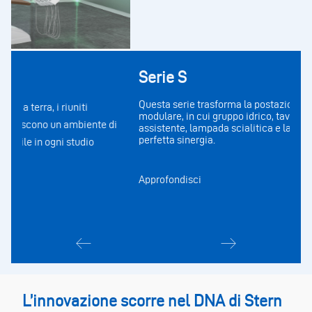
Serie S
Ca
Questa serie trasforma la postazione di lavoro in uno spazio
Il 
modulare, in cui gruppo idrico, tavolette medico e
mov
i
assistente, lampada scialitica e la poltrona si muovono in
imp
perfetta sinergia.
opz
ava
Approfondisci
App
L’innovazione scorre nel DNA di Stern