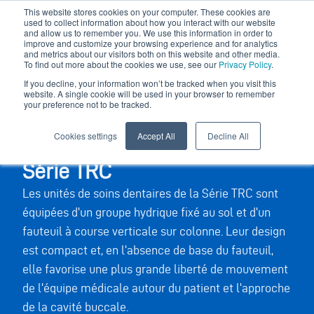
This website stores cookies on your computer. These cookies are
used to collect information about how you interact with our website
and allow us to remember you. We use this information in order to
improve and customize your browsing experience and for analytics
and metrics about our visitors both on this website and other media.
To find out more about the cookies we use, see our
Privacy Policy
.
If you decline, your information won’t be tracked when you visit this
website. A single cookie will be used in your browser to remember
your preference not to be tracked.
Cookies settings
Accept All
Decline All
Série TRC
Les unités de soins dentaires de la Série TRC sont
équipées d'un groupe hydrique fixé au sol et d'un
fauteuil à course verticale sur colonne. Leur design
est compact et, en l'absence de base du fauteuil,
elle favorise une plus grande liberté de mouvement
de l'équipe médicale autour du patient et l'approche
de la cavité buccale.