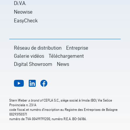
Di.V.A.
Neowise
EasyCheck
Réseau de distribution
Entreprise
Galerie vidéos
Téléchargement
Digital Showroom
News
Stern Weber
a brand of
CEFLA S.C., siège social à Imola (BO), Via Selice
Provinciale n. 23/A
code fiscal et numéro d'inscription au Registre des Entreprises de Bologne
00293150371
numéro de TVA 00499791200, numéro R.E.A. BO-36186.