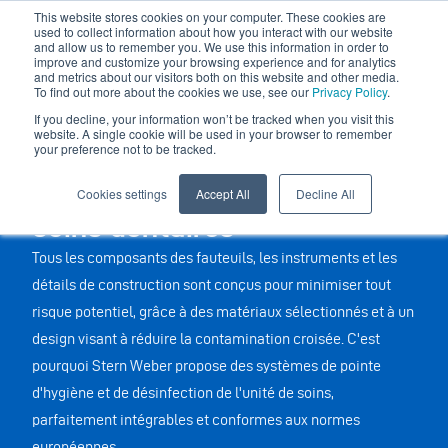
This website stores cookies on your computer. These cookies are
used to collect information about how you interact with our website
and allow us to remember you. We use this information in order to
improve and customize your browsing experience and for analytics
and metrics about our visitors both on this website and other media.
To find out more about the cookies we use, see our
Privacy Policy
.
If you decline, your information won’t be tracked when you visit this
website. A single cookie will be used in your browser to remember
Systèmes d’hygiène et
your preference not to be tracked.
assainissement de l’unité de
Cookies settings
Accept All
Decline All
soins dentaires
Tous les composants des fauteuils, les instruments et les
détails de construction sont conçus pour minimiser tout
risque potentiel, grâce à des matériaux sélectionnés et à un
design visant à réduire la contamination croisée. C'est
pourquoi Stern Weber propose des systèmes de pointe
d'hygiène et de désinfection de l'unité de soins,
parfaitement intégrables et conformes aux normes
européennes.