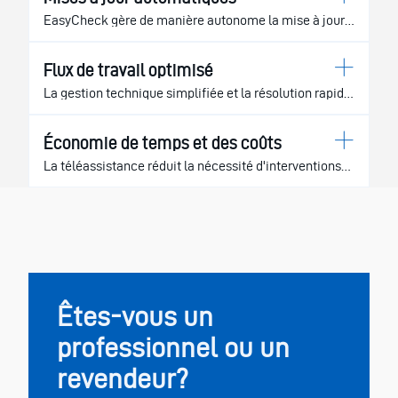
réduisant ainsi le risque d'interruptions imprévues.
EasyCheck gère de manière autonome la mise à jour
du logiciel de l'unité de soins, ce qui permet de
toujours travailler avec des performances optimales.
Flux de travail optimisé
La gestion technique simplifiée et la résolution rapide
des problèmes contribuent à accélérer le flux de
travail dans le cabinet, en minimisant les temps
Économie de temps et des coûts
d'arrêt des machines.
La téléassistance réduit la nécessité d'interventions
sur site, offrant ainsi un gain tangible en termes de
temps et de coûts d'exploitation.
Êtes-vous un
professionnel ou un
revendeur?