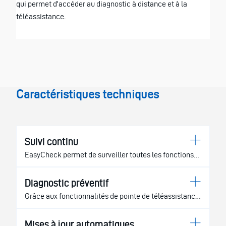
qui permet d'accéder au diagnostic à distance et à la
téléassistance.
Caractéristiques techniques
Suivi continu
EasyCheck permet de surveiller toutes les fonctions
de l'unité de soins en temps réel, en signalant à
l'avance toute anomalie et en garantissant un contrôle
Diagnostic préventif
total de l'état de fonctionnement.
Grâce aux fonctionnalités de pointe de téléassistance,
il est possible de détecter et de corriger rapidement
tout problème critique grâce au diagnostic à distance,
Mises à jour automatiques