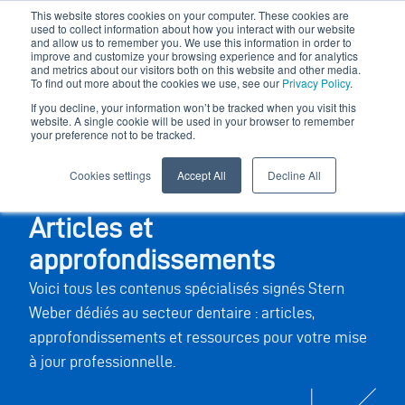
This website stores cookies on your computer. These cookies are
used to collect information about how you interact with our website
and allow us to remember you. We use this information in order to
improve and customize your browsing experience and for analytics
and metrics about our visitors both on this website and other media.
To find out more about the cookies we use, see our
Privacy Policy
.
If you decline, your information won’t be tracked when you visit this
website. A single cookie will be used in your browser to remember
your preference not to be tracked.
Cookies settings
Accept All
Decline All
Articles et
approfondissements
Voici tous les contenus spécialisés signés Stern
Weber dédiés au secteur dentaire : articles,
approfondissements et ressources pour votre mise
à jour professionnelle.