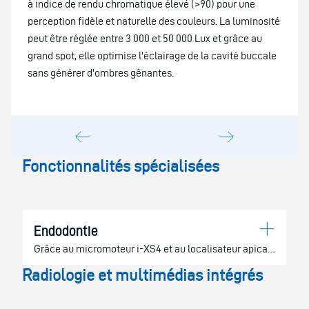
à indice de rendu chromatique élevé (>90) pour une
perception fidèle et naturelle des couleurs. La luminosité
peut être réglée entre 3 000 et 50 000 Lux et grâce au
grand spot, elle optimise l'éclairage de la cavité buccale
sans générer d'ombres gênantes.
Fonctionnalités spécialisées
Endodontie
Grâce au micromoteur i-XS4 et au localisateur apical
intégré, S210LR offre une gestion précise des
Radiologie et multimédias intégrés
traitements canalaires. L'écran LCD tactile permet de
surveiller en temps réel la position de l'apex, avec des