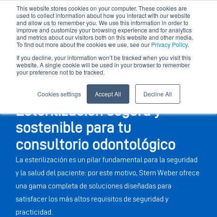
This website stores cookies on your computer. These cookies are
used to collect information about how you interact with our website
and allow us to remember you. We use this information in order to
improve and customize your browsing experience and for analytics
and metrics about our visitors both on this website and other media.
To find out more about the cookies we use, see our
Privacy Policy
.
If you decline, your information won’t be tracked when you visit this
website. A single cookie will be used in your browser to remember
your preference not to be tracked.
Cookies settings
Accept All
Decline All
Esterilización segura y
sostenible para tu
consultorio odontológico
La esterilización es un pilar fundamental para la seguridad
y la salud del paciente: por este motivo, Stern Weber ofrece
una gama completa de soluciones diseñadas para
satisfacer los más altos requisitos de seguridad y
practicidad.