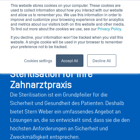
This website stores cookies on your computer. These cookies are
used to collect information about how you interact with our website
and allow us to remember you. We use this information in order to
improve and customize your browsing experience and for analytics
and metrics about our visitors both on this website and other media.
To find out more about the cookies we use, see our
Privacy Policy
.
If you decline, your information won’t be tracked when you visit this
website. A single cookie will be used in your browser to remember
your preference not to be tracked.
Sichere und nachhaltige
Cookies settings
Accept All
Decline All
Sterilisation für Ihre
Zahnarztpraxis
Die Sterilisation ist ein Grundpfeiler für die
Sicherheit und Gesundheit des Patienten. Deshalb
bietet Stern Weber ein umfassendes Angebot an
Lösungen an, die so entwickelt sind, dass sie die den
höchsten Anforderungen an Sicherheit und
Zweckmäßigkeit entsprechen.