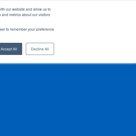
ith our website and allow us to
Deutsch
Über uns
Download
Extranet
 and metrics about our visitors
rowser to remember your preference
News
Vertriebsnetz
Kontakte
Accept All
Decline All