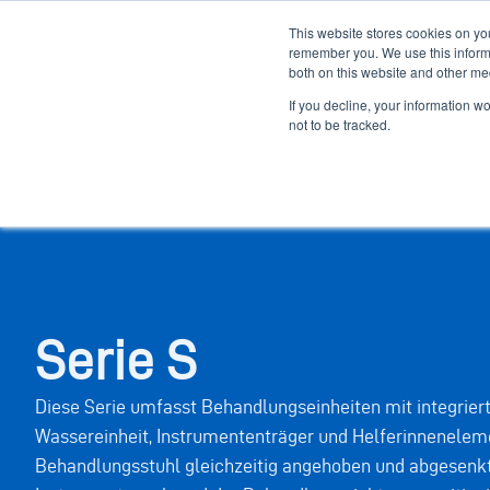
This website stores cookies on yo
remember you. We use this informa
both on this website and other me
If you decline, your information w
Behandlungseinheiten
Sterilisation
Imaging
not to be tracked.
Serie S
Diese Serie umfasst Behandlungseinheiten mit integriert
Wassereinheit, Instrumententräger und Helferinnenele
Behandlungsstuhl gleichzeitig angehoben und abgesenkt