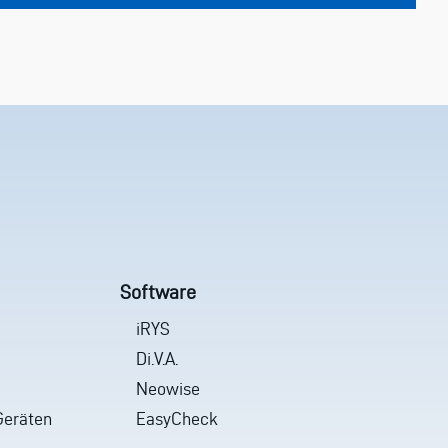
Software
iRYS
Di.V.A.
Neowise
Geräten
EasyCheck