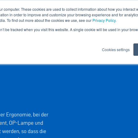
ur computer. These cookies are used to collect information about how you interact w
tion in order to improve and customize your browsing experience and for analytics
dia. To find out more about the cookies we use, see our
Privacy Policy
.
on’t be tracked when you visit this website. A single cookie will be used in your b
Software
Inhalte
Digital Showroom
Cookies settings
er Ergonomie, bei der
ment, OP-Lampe und
 werden, so dass die