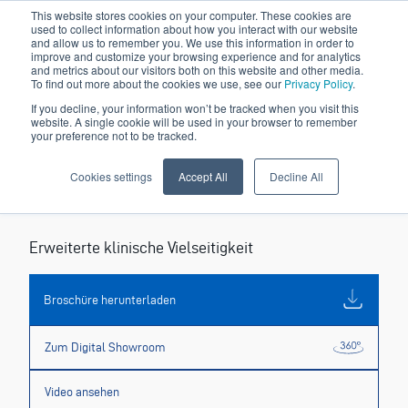
This website stores cookies on your computer. These cookies are
used to collect information about how you interact with our website
and allow us to remember you. We use this information in order to
improve and customize your browsing experience and for analytics
and metrics about our visitors both on this website and other media.
To find out more about the cookies we use, see our
Privacy Policy
.
If you decline, your information won’t be tracked when you visit this
website. A single cookie will be used in your browser to remember
your preference not to be tracked.
Cookies settings
Accept All
Decline All
S280TRC
Erweiterte klinische Vielseitigkeit
Broschüre herunterladen
Zum Digital Showroom
Video ansehen