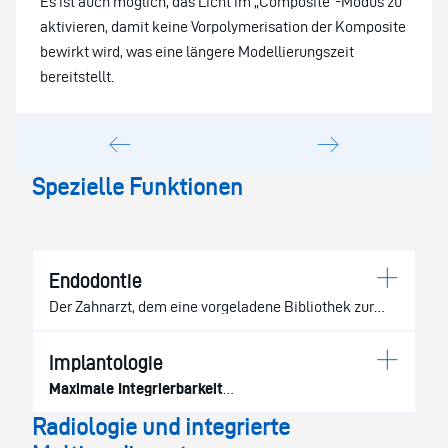
Es ist auch möglich, das Licht im „Composite“-Modus zu
aktivieren, damit keine Vorpolymerisation der Komposite
bewirkt wird, was eine längere Modellierungszeit
bereitstellt.
Spezielle Funktionen
Endodontie
Der Zahnarzt, dem eine vorgeladene Bibliothek zur
Verfügung steht, kann seine Eingriffe sowohl mit
herkömmlichen als auch mit reziproken Instrumenten
Implantologie
im optionalen Modus vornehmen. Der Apexlokalisator
Maximale Integrierbarkeit
mit dediziertem Winkelstück ermöglicht es, die
Durch die integrierten Systeme für den Implantologen,
Radiologie und integrierte
Entfernung des Apex auf dem Display anzuzeigen.
die mit peristaltischer Pumpe ausgestattet sind und