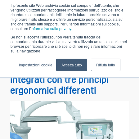
Il presente sito Web archivia cookie sul computer dell'utente, che
vengono utilizzati per raccogliere informazioni sull'utilizzo del sito e
ricordare i comportamenti dell'utente in futuro. I cookie servono a
migliorare il sito stesso e a offrire un servizio personalizzato, sia sul
sito che tramite altri supporti. Per ulteriori informazioni sui cookie,
consultare l'
informativa sulla privacy
.
Se non si accetta l'utilizzo, non verrà tenuta traccia del
comportamento durante visita, ma verrà utilizzato un unico cookie nel
browser per ricordare che si è scelto di non registrare informazioni
sulla navigazione.
Mar 6, 2019 12:00:00 AM
Impostazioni cookie
Accetta tutto
Rifiuta tutto
Una gamma di riuniti dentali
integrati con tre principi
ergonomici differenti